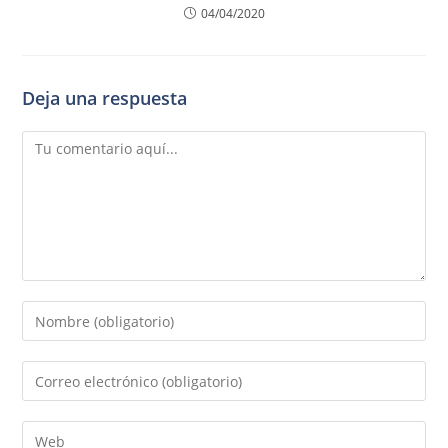
04/04/2020
Deja una respuesta
Comentario
Introduce
tu
nombre
Introduce
o
tu
nombre
dirección
Introduce
de
de