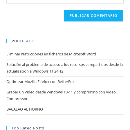
la
usuario
correo
URL
para
electrónico
de
comentar
para
tu
comentar
web
(opcional)
PUBLICADO
Eliminar restricciones en ficheros de Microsoft Word
Solución al problema de acceso a los recursos compartidos desde la
actualización a Windows 11 24H2
Optimizar Mozilla Firefox con BetterFox
Grabar un Video desde Windows 10-11 y comprimirlo con Video
Compressor
BACALAO AL HORNO
Top Rated Posts