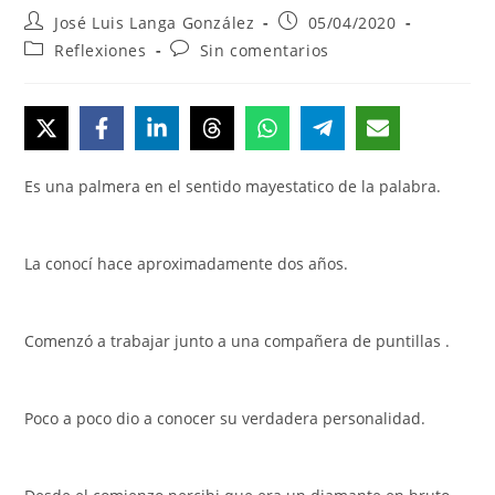
Autor
Publicación
José Luis Langa González
05/04/2020
de
de
Categoría
Comentarios
Reflexiones
Sin comentarios
la
la
de
de
entrada:
entrada:
la
la
entrada:
entrada:
Es una palmera en el sentido mayestatico de la palabra.
La conocí hace aproximadamente dos años.
Comenzó a trabajar junto a una compañera de puntillas .
Poco a poco dio a conocer su verdadera personalidad.