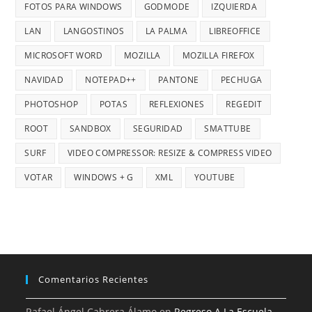
FOTOS PARA WINDOWS
GODMODE
IZQUIERDA
LAN
LANGOSTINOS
LA PALMA
LIBREOFFICE
MICROSOFT WORD
MOZILLA
MOZILLA FIREFOX
NAVIDAD
NOTEPAD++
PANTONE
PECHUGA
PHOTOSHOP
POTAS
REFLEXIONES
REGEDIT
ROOT
SANDBOX
SEGURIDAD
SMATTUBE
SURF
VIDEO COMPRESSOR: RESIZE & COMPRESS VIDEO
VOTAR
WINDOWS + G
XML
YOUTUBE
Comentarios Recientes
Rafael Ángel Cabrera Álamo
en
Regreso A La Escuela