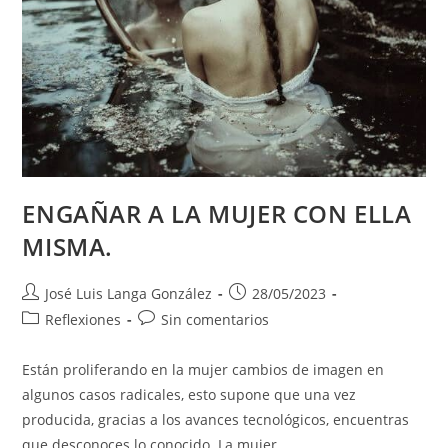
ENGAÑAR A LA MUJER CON ELLA
MISMA.
Autor
Publicación
José Luis Langa González
28/05/2023
de
de
Categoría
Comentarios
Reflexiones
Sin comentarios
la
la
de
de
entrada:
entrada:
la
la
Están proliferando en la mujer cambios de imagen en
entrada:
entrada:
algunos casos radicales, esto supone que una vez
producida, gracias a los avances tecnológicos, encuentras
que desconoces lo conocido. La mujer…