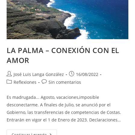
LA PALMA – CONEXIÓN CON EL
AMOR
Autor
Publicación
José Luis Langa González
16/08/2022
de
de
Categoría
Comentarios
Reflexiones
Sin comentarios
la
la
de
de
entrada:
entrada:
la
la
Es madrugada... Agosto, vacaciones,imposible
entrada:
entrada:
desconectarme. A finales de Julio, se anunció por el
Gobierno, las transferencias de competencias de Costas.
Entrarán en vigor el 1 de Enero de 2023. Declaraciones…
LA
Continuar Leyendo