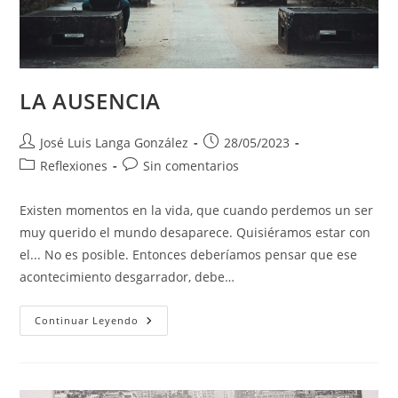
LA AUSENCIA
Autor
Publicación
José Luis Langa González
28/05/2023
de
de
Categoría
Comentarios
Reflexiones
Sin comentarios
la
la
de
de
entrada:
entrada:
la
la
Existen momentos en la vida, que cuando perdemos un ser
entrada:
entrada:
muy querido el mundo desaparece. Quisiéramos estar con
el... No es posible. Entonces deberíamos pensar que ese
acontecimiento desgarrador, debe…
LA
Continuar Leyendo
AUSENCIA