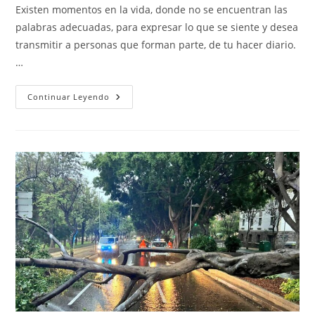
la
la
Existen momentos en la vida, donde no se encuentran las
entrada:
entrada:
palabras adecuadas, para expresar lo que se siente y desea
transmitir a personas que forman parte, de tu hacer diario.
…
SIN
Continuar Leyendo
PALABRAS