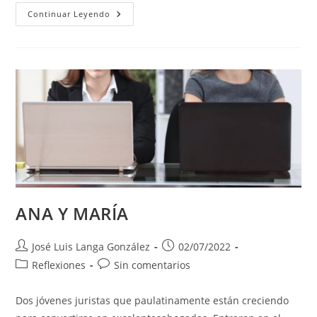
EN
Continuar Leyendo
LA
VIDA
SIEMPRE
HAY
FLORES,
PARA
QUIEN
QUIERA
VERLAS.
ANA Y MARÍA
Autor
Publicación
José Luis Langa González
02/07/2022
de
de
Categoría
Comentarios
Reflexiones
Sin comentarios
la
la
de
de
entrada:
entrada:
la
la
Dos jóvenes juristas que paulatinamente están creciendo
entrada:
entrada: