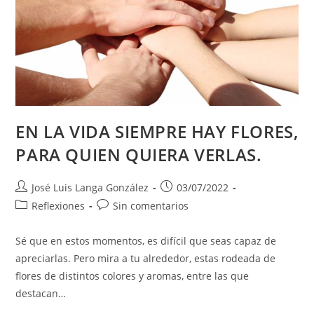
EN LA VIDA SIEMPRE HAY FLORES,
PARA QUIEN QUIERA VERLAS.
Autor
Publicación
José Luis Langa González
03/07/2022
de
de
Categoría
Comentarios
Reflexiones
Sin comentarios
la
la
de
de
entrada:
entrada:
la
la
Sé que en estos momentos, es difícil que seas capaz de
entrada:
entrada:
apreciarlas. Pero mira a tu alrededor, estas rodeada de
flores de distintos colores y aromas, entre las que
destacan…