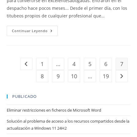
para convertirse en excelentesabogadas. Entraron en el
despacho hace pocos meses... Desde el primer día, con los
titubeos propios de cualquier profesional que…
ANA
Continuar Leyendo
Y
MARÍA
1
…
4
5
6
7
Ir a la página anterior
8
9
10
…
19
Ir a la 
PUBLICADO
Eliminar restricciones en ficheros de Microsoft Word
Solución al problema de acceso a los recursos compartidos desde la
actualización a Windows 11 24H2