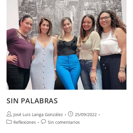
SIN PALABRAS
Autor
Publicación
José Luis Langa González
25/09/2022
de
de
Categoría
Comentarios
Reflexiones
Sin comentarios
la
la
de
de
entrada:
entrada: