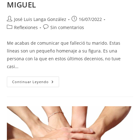
MIGUEL
Autor
Publicación
José Luis Langa González
16/07/2022
de
de
Categoría
Comentarios
Reflexiones
Sin comentarios
la
la
de
de
entrada:
entrada:
la
la
Me acabas de comunicar que falleció tu marido. Estas
entrada:
entrada:
líneas son un pequeño homenaje a su figura. Es una
persona con la que en estos últimos decenios, no tuve
casi…
MIGUEL
Continuar Leyendo