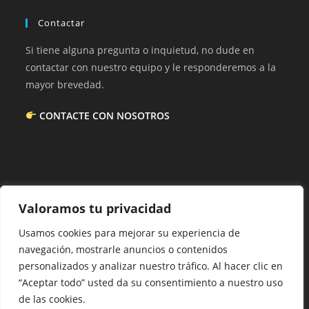
Contactar
Si tiene alguna pregunta o inquietud, no dude en
contactar con nuestro equipo y le responderemos a la
mayor brevedad.
CONTACTE CON NOSOTROS
Acerca De Nosotros
Valoramos tu privacidad
En esta web encontrarás trucos e información de
Usamos cookies para mejorar su experiencia de
interés. Ponemos todo nuestro corazón en lo que
navegación, mostrarle anuncios o contenidos
hacemos.
personalizados y analizar nuestro tráfico. Al hacer clic en
“Aceptar todo” usted da su consentimiento a nuestro uso
de las cookies.