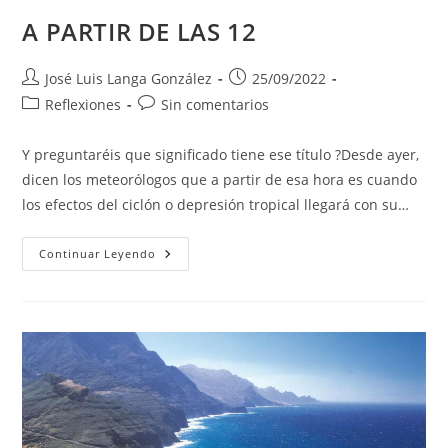
A PARTIR DE LAS 12
Autor
Publicación
José Luis Langa González
25/09/2022
de
de
Categoría
Comentarios
Reflexiones
Sin comentarios
la
la
de
de
entrada:
entrada:
la
la
Y preguntaréis que significado tiene ese título ?Desde ayer,
entrada:
entrada:
dicen los meteorólogos que a partir de esa hora es cuando
los efectos del ciclón o depresión tropical llegará con su…
A
Continuar Leyendo
PARTIR
DE
LAS
12