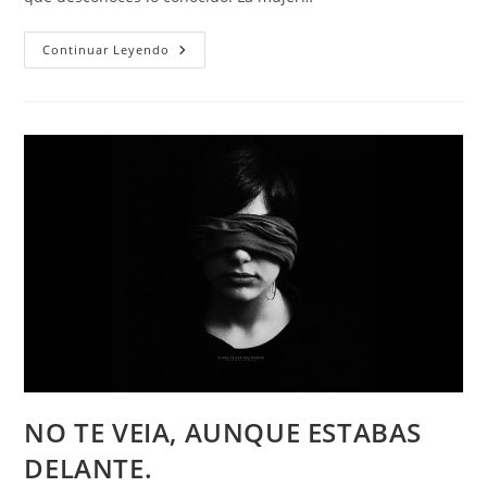
ENGAÑAR
Continuar Leyendo
A
LA
MUJER
CON
ELLA
MISMA.
NO TE VEIA, AUNQUE ESTABAS
DELANTE.