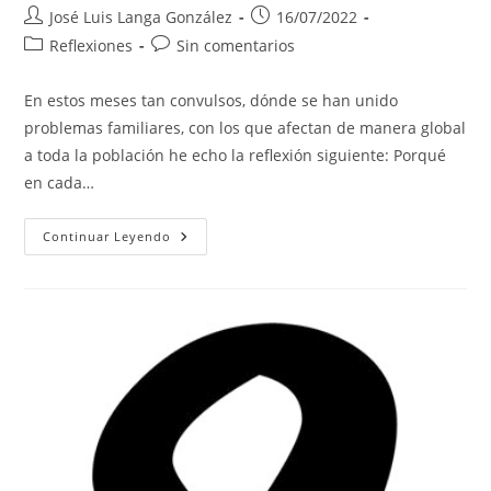
Autor
Publicación
José Luis Langa González
16/07/2022
de
de
Categoría
Comentarios
Reflexiones
Sin comentarios
la
la
de
de
entrada:
entrada:
la
la
En estos meses tan convulsos, dónde se han unido
entrada:
entrada:
problemas familiares, con los que afectan de manera global
a toda la población he echo la reflexión siguiente: Porqué
en cada…
MI
Continuar Leyendo
ÚLTIMA
PRIMERA
VEZ