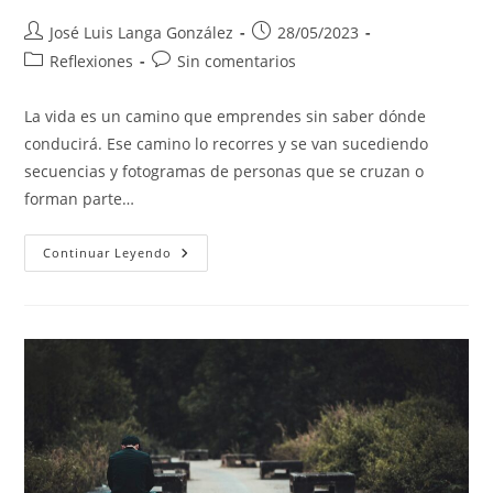
Autor
Publicación
José Luis Langa González
28/05/2023
de
de
Categoría
Comentarios
Reflexiones
Sin comentarios
la
la
de
de
entrada:
entrada:
la
la
La vida es un camino que emprendes sin saber dónde
entrada:
entrada:
conducirá. Ese camino lo recorres y se van sucediendo
secuencias y fotogramas de personas que se cruzan o
forman parte…
NO
Continuar Leyendo
TE
VEIA,
AUNQUE
ESTABAS
DELANTE.