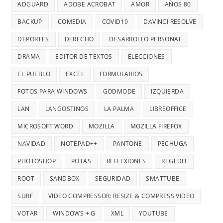
ADGUARD
ADOBE ACROBAT
AMOR
AÑOS 80
BACKUP
COMEDIA
COVID19
DAVINCI RESOLVE
DEPORTES
DERECHO
DESARROLLO PERSONAL
DRAMA
EDITOR DE TEXTOS
ELECCIONES
EL PUEBLO
EXCEL
FORMULARIOS
FOTOS PARA WINDOWS
GODMODE
IZQUIERDA
LAN
LANGOSTINOS
LA PALMA
LIBREOFFICE
MICROSOFT WORD
MOZILLA
MOZILLA FIREFOX
NAVIDAD
NOTEPAD++
PANTONE
PECHUGA
PHOTOSHOP
POTAS
REFLEXIONES
REGEDIT
ROOT
SANDBOX
SEGURIDAD
SMATTUBE
SURF
VIDEO COMPRESSOR: RESIZE & COMPRESS VIDEO
VOTAR
WINDOWS + G
XML
YOUTUBE