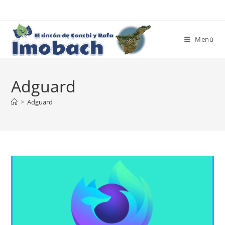
Ir
al
contenido
Menú
Adguard
>
Adguard