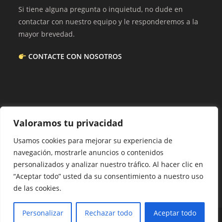
Si tiene alguna pregunta o inquietud, no dude en
contactar con nuestro equipo y le responderemos a la
mayor brevedad.
CONTACTE CON NOSOTROS
Acerca De Nosotros
Valoramos tu privacidad
En esta web encontrarás trucos e información de
Usamos cookies para mejorar su experiencia de
interés. Ponemos todo nuestro corazón en lo que
navegación, mostrarle anuncios o contenidos
hacemos.
personalizados y analizar nuestro tráfico. Al hacer clic en
“Aceptar todo” usted da su consentimiento a nuestro uso
de las cookies.
Personalizar
Rechazar todo
Aceptar todo
© 2015~2026 Imobach Tenerife. Powered by WordPress (Ocean theme),