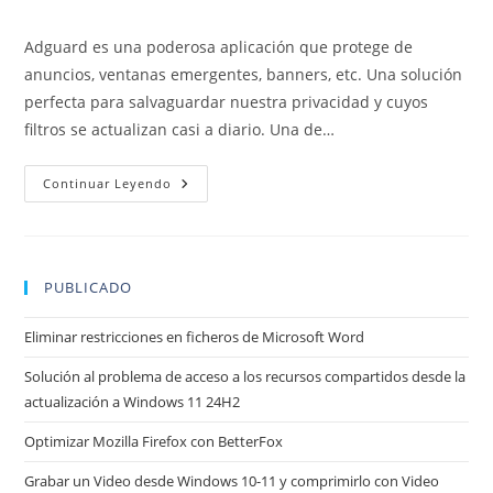
la
la
de
de
entrada:
entrada:
la
la
Adguard es una poderosa aplicación que protege de
entrada:
entrada:
anuncios, ventanas emergentes, banners, etc. Una solución
perfecta para salvaguardar nuestra privacidad y cuyos
filtros se actualizan casi a diario. Una de…
Como
Continuar Leyendo
Activar
Filtrado
HTTPS
De
Adguard
En
PUBLICADO
Mozilla
Nightly/Firefox
Stable
Eliminar restricciones en ficheros de Microsoft Word
(Android)
Solución al problema de acceso a los recursos compartidos desde la
actualización a Windows 11 24H2
Optimizar Mozilla Firefox con BetterFox
Grabar un Video desde Windows 10-11 y comprimirlo con Video