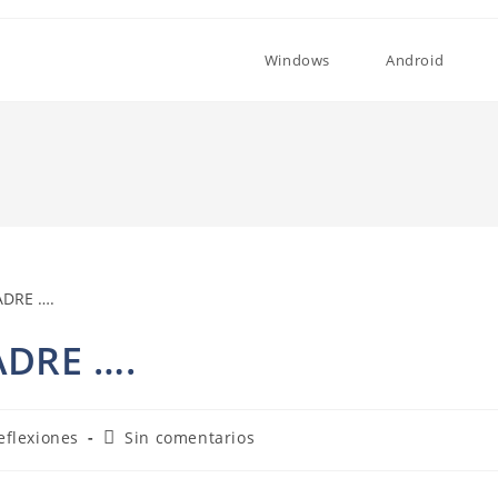
Windows
Android
DRE ….
goría
Comentarios
eflexiones
Sin comentarios
de
la