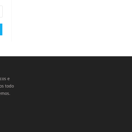
cos e
os todo
emos.