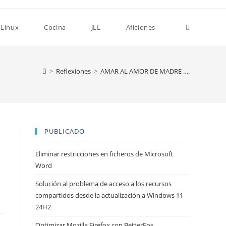
Alternar
Linux
Cocina
JLL
Aficiones
búsqueda
>
Reflexiones
>
AMAR AL AMOR DE MADRE ….
de
PUBLICADO
la
Eliminar restricciones en ficheros de Microsoft
Word
web
Solución al problema de acceso a los recursos
compartidos desde la actualización a Windows 11
24H2
Optimizar Mozilla Firefox con BetterFox