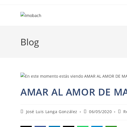
Ir
al
contenido
Blog
AMAR AL AMOR DE MA
Autor
Publicación
Cate
José Luis Langa González
06/05/2020
R
de
de
de
la
la
la