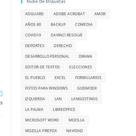
Nube De Etiquetas
ADGUARD
ADOBE ACROBAT
AMOR
AÑOS 80
BACKUP
COMEDIA
COVID19
DAVINCI RESOLVE
DEPORTES
DERECHO
DESARROLLO PERSONAL
DRAMA
EDITOR DE TEXTOS
ELECCIONES
EL PUEBLO
EXCEL
FORMULARIOS
FOTOS PARA WINDOWS
GODMODE
IZQUIERDA
LAN
LANGOSTINOS
es
LA PALMA
LIBREOFFICE
MICROSOFT WORD
MOZILLA
MOZILLA FIREFOX
NAVIDAD