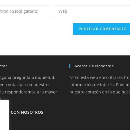
Introduce
la
URL
de
tu
web
(opcional)
ctar
Acerca De Nosotros
 alguna pregunta o inquietud,
💡 En esta web encontrarás tru
en contactar con nuestro
información de interés. Ponem
 le responderemos a la mayor
nuestro corazón en lo que hac
.
ACTE CON NOSOTROS