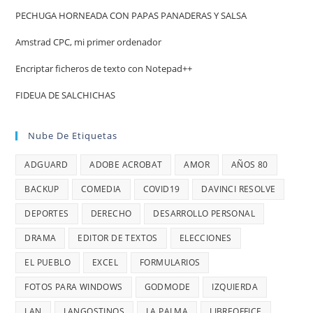
PECHUGA HORNEADA CON PAPAS PANADERAS Y SALSA
Amstrad CPC, mi primer ordenador
Encriptar ficheros de texto con Notepad++
FIDEUA DE SALCHICHAS
Nube De Etiquetas
ADGUARD
ADOBE ACROBAT
AMOR
AÑOS 80
BACKUP
COMEDIA
COVID19
DAVINCI RESOLVE
DEPORTES
DERECHO
DESARROLLO PERSONAL
DRAMA
EDITOR DE TEXTOS
ELECCIONES
EL PUEBLO
EXCEL
FORMULARIOS
FOTOS PARA WINDOWS
GODMODE
IZQUIERDA
LAN
LANGOSTINOS
LA PALMA
LIBREOFFICE