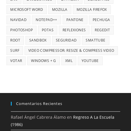
MICROSOFT WORD
MOZILLA
MOZILLA FIREFOX
NAVIDAD
NOTEPAD++
PANTONE
PECHUGA
PHOTOSHOP
POTAS
REFLEXIONES
REGEDIT
ROOT
SANDBOX
SEGURIDAD
SMATTUBE
SURF
VIDEO COMPRESSOR: RESIZE & COMPRESS VIDEO
VOTAR
WINDOWS + G
XML
YOUTUBE
Comentarios Recientes
Rafael Ángel Cabrera Álamo
en
Regreso A La Escuela
(1986)