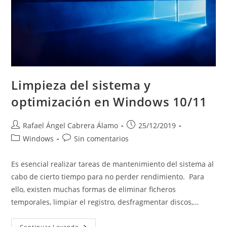
Limpieza del sistema y
optimización en Windows 10/11
Autor
Publicación
Rafael Ángel Cabrera Álamo
25/12/2019
de
de
Categoría
Comentarios
Windows
Sin comentarios
la
la
de
de
entrada:
entrada:
la
la
Es esencial realizar tareas de mantenimiento del sistema al
entrada:
entrada:
cabo de cierto tiempo para no perder rendimiento. Para
ello, existen muchas formas de eliminar ficheros
temporales, limpiar el registro, desfragmentar discos,…
Limpieza
Continuar Leyendo