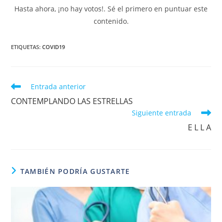
Hasta ahora, ¡no hay votos!. Sé el primero en puntuar este
contenido.
ETIQUETAS
:
COVID19
Leer
Entrada anterior
más
CONTEMPLANDO LAS ESTRELLAS
artículos
Siguiente entrada
E L L A
TAMBIÉN PODRÍA GUSTARTE