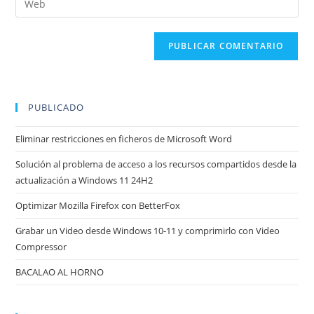
de
de
la
usuario
correo
URL
para
electrónico
de
comentar
para
tu
comentar
web
(opcional)
PUBLICADO
Eliminar restricciones en ficheros de Microsoft Word
Solución al problema de acceso a los recursos compartidos desde la
actualización a Windows 11 24H2
Optimizar Mozilla Firefox con BetterFox
Grabar un Video desde Windows 10-11 y comprimirlo con Video
Compressor
BACALAO AL HORNO