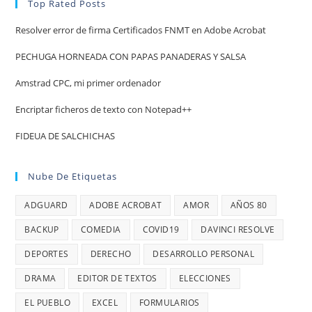
Top Rated Posts
Resolver error de firma Certificados FNMT en Adobe Acrobat
PECHUGA HORNEADA CON PAPAS PANADERAS Y SALSA
Amstrad CPC, mi primer ordenador
Encriptar ficheros de texto con Notepad++
FIDEUA DE SALCHICHAS
Nube De Etiquetas
ADGUARD
ADOBE ACROBAT
AMOR
AÑOS 80
BACKUP
COMEDIA
COVID19
DAVINCI RESOLVE
DEPORTES
DERECHO
DESARROLLO PERSONAL
DRAMA
EDITOR DE TEXTOS
ELECCIONES
EL PUEBLO
EXCEL
FORMULARIOS