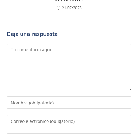
21/07/2023
Deja una respuesta
Comentario
Introduce
tu
nombre
Introduce
o
tu
nombre
dirección
Introduce