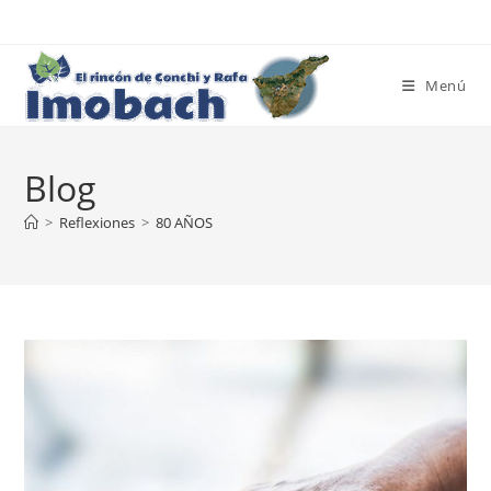
Ir
al
contenido
Menú
Blog
>
Reflexiones
>
80 AÑOS