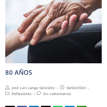
80 AÑOS
Autor
Publicación
José Luis Langa González
04/04/2020
de
de
Categoría
Comentarios
Reflexiones
Sin comentarios
la
la
de
de
entrada:
entrada:
la
la
entrada:
entrada: