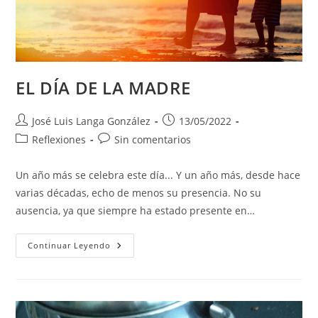
EL DÍA DE LA MADRE
Autor
Publicación
José Luis Langa González
13/05/2022
de
de
Categoría
Comentarios
Reflexiones
Sin comentarios
la
la
de
de
entrada:
entrada:
la
la
Un año más se celebra este día... Y un año más, desde hace
entrada:
entrada:
varias décadas, echo de menos su presencia. No su
ausencia, ya que siempre ha estado presente en…
EL
Continuar Leyendo
DÍA
DE
LA
MADRE