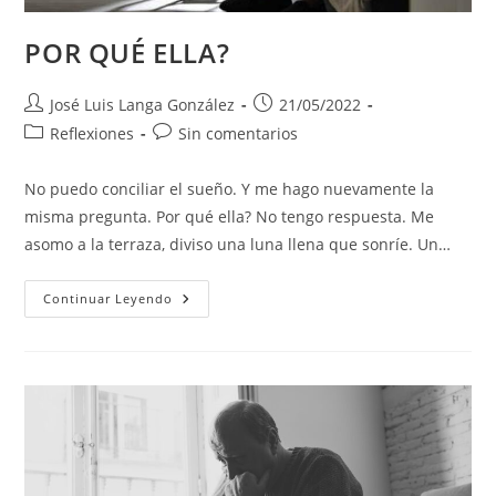
POR QUÉ ELLA?
Autor
Publicación
José Luis Langa González
21/05/2022
de
de
Categoría
Comentarios
Reflexiones
Sin comentarios
la
la
de
de
entrada:
entrada:
la
la
No puedo conciliar el sueño. Y me hago nuevamente la
entrada:
entrada:
misma pregunta. Por qué ella? No tengo respuesta. Me
asomo a la terraza, diviso una luna llena que sonríe. Un…
POR
Continuar Leyendo
QUÉ
ELLA?