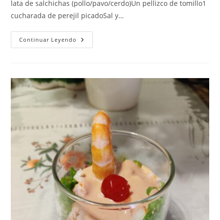
lata de salchichas (pollo/pavo/cerdo)Un pellizco de tomillo1
cucharada de perejil picadoSal y…
FIDEUA
Continuar Leyendo
DE
SALCHICHAS