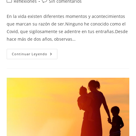
Categoría
Comentarios
Reflexiones
Sin comentarios
la
la
de
de
entrada:
entrada:
la
la
En la vida existen diferentes momentos y acontecimientos
entrada:
entrada:
que marcan su razón de ser.Ninguno he conocido como el
Covid, que sigilosamente se adentre en tus entrañas.Desde
hace más de dos años, observas…
COVID
Continuar Leyendo
–
Un
Antes
Y
Un
Después
…