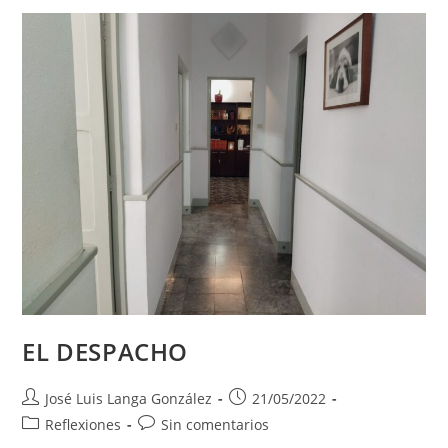
EL DESPACHO
Autor
Publicación
José Luis Langa González
21/05/2022
de
de
Categoría
Comentarios
Reflexiones
Sin comentarios
la
la
de
de