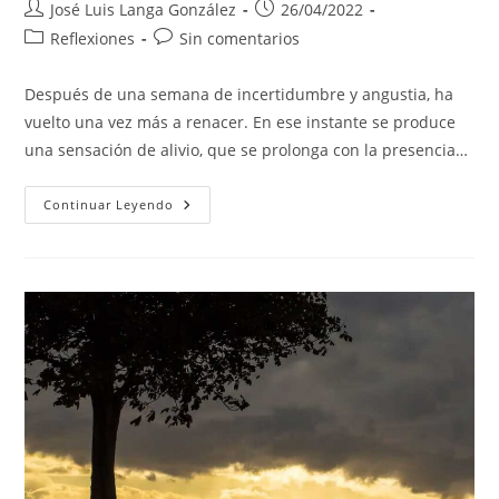
Autor
Publicación
José Luis Langa González
26/04/2022
de
de
Categoría
Comentarios
Reflexiones
Sin comentarios
la
la
de
de
entrada:
entrada:
la
la
Después de una semana de incertidumbre y angustia, ha
entrada:
entrada:
vuelto una vez más a renacer. En ese instante se produce
una sensación de alivio, que se prolonga con la presencia…
PERDONA
Continuar Leyendo
POR
DEJARTE
SOLO
(Segunda
Parte)