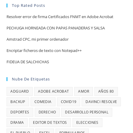
Top Rated Posts
Resolver error de firma Certificados FNMT en Adobe Acrobat
PECHUGA HORNEADA CON PAPAS PANADERAS Y SALSA
Amstrad CPC, mi primer ordenador
Encriptar ficheros de texto con Notepad++
FIDEUA DE SALCHICHAS
Nube De Etiquetas
ADGUARD
ADOBE ACROBAT
AMOR
AÑOS 80
BACKUP
COMEDIA
COVID19
DAVINCI RESOLVE
DEPORTES
DERECHO
DESARROLLO PERSONAL
DRAMA
EDITOR DE TEXTOS
ELECCIONES
EL PUEBLO
EXCEL
FORMULARIOS