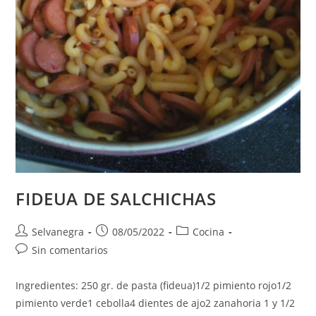
FIDEUA DE SALCHICHAS
Autor
Publicación
Categoría
Selvanegra
08/05/2022
Cocina
de
de
de
Comentarios
Sin comentarios
la
la
la
de
entrada:
entrada:
entrada:
la
Ingredientes: 250 gr. de pasta (fideua)1/2 pimiento rojo1/2
entrada:
pimiento verde1 cebolla4 dientes de ajo2 zanahoria 1 y 1/2