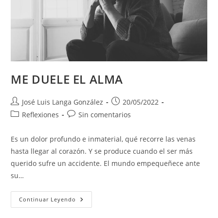
ME DUELE EL ALMA
Autor
Publicación
José Luis Langa González
20/05/2022
de
de
Categoría
Comentarios
Reflexiones
Sin comentarios
la
la
de
de
entrada:
entrada:
la
la
Es un dolor profundo e inmaterial, qué recorre las venas
entrada:
entrada:
hasta llegar al corazón. Y se produce cuando el ser más
querido sufre un accidente. El mundo empequeñece ante
su…
ME
Continuar Leyendo
DUELE
EL