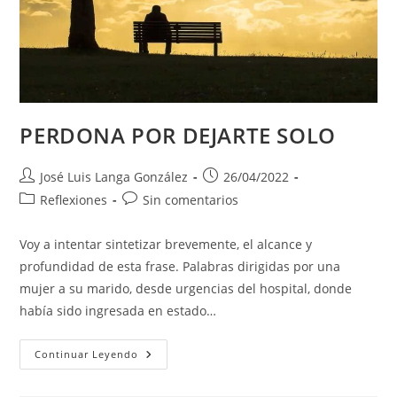
PERDONA POR DEJARTE SOLO
Autor
Publicación
José Luis Langa González
26/04/2022
de
de
Categoría
Comentarios
Reflexiones
Sin comentarios
la
la
de
de
entrada:
entrada:
la
la
Voy a intentar sintetizar brevemente, el alcance y
entrada:
entrada:
profundidad de esta frase. Palabras dirigidas por una
mujer a su marido, desde urgencias del hospital, donde
había sido ingresada en estado…
PERDONA
Continuar Leyendo
POR
DEJARTE
SOLO