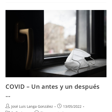
ALMA
COVID – Un antes y un después
…
Autor
Publicación
José Luis Langa González
13/05/2022
de
de