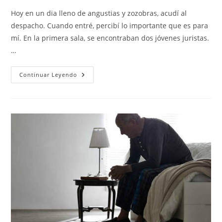
entrada:
entrada:
la
la
Hoy en un dia lleno de angustias y zozobras, acudí al
entrada:
entrada:
despacho. Cuando entré, percibí lo importante que es para
mí. En la primera sala, se encontraban dos jóvenes juristas.
…
EL
Continuar Leyendo
DESPACHO