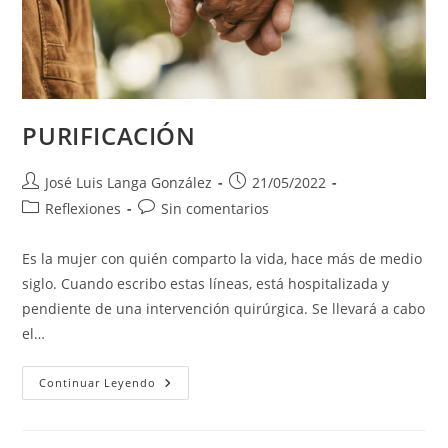
PURIFICACIÓN
Autor
Publicación
José Luis Langa González
21/05/2022
de
de
Categoría
Comentarios
Reflexiones
Sin comentarios
la
la
de
de
entrada:
entrada:
la
la
Es la mujer con quién comparto la vida, hace más de medio
entrada:
entrada:
siglo. Cuando escribo estas líneas, está hospitalizada y
pendiente de una intervención quirúrgica. Se llevará a cabo
el…
PURIFICACIÓN
Continuar Leyendo