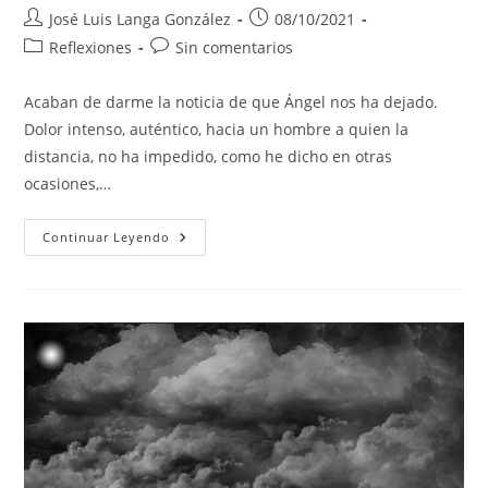
Autor
Publicación
José Luis Langa González
08/10/2021
de
de
Categoría
Comentarios
Reflexiones
Sin comentarios
la
la
de
de
entrada:
entrada:
la
la
Acaban de darme la noticia de que Ángel nos ha dejado.
entrada:
entrada:
Dolor intenso, auténtico, hacia un hombre a quien la
distancia, no ha impedido, como he dicho en otras
ocasiones,…
UN
Continuar Leyendo
ÁNGEL
MÁS
EN
EL
CIELO