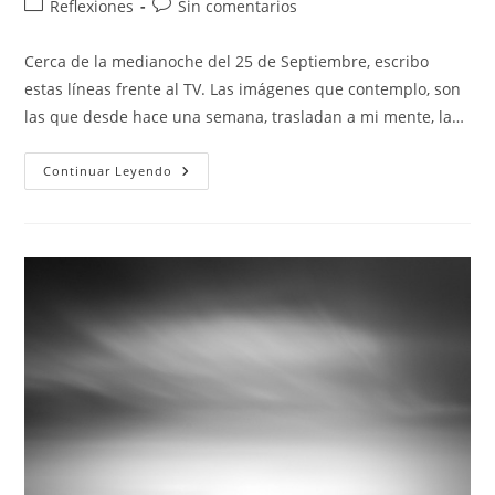
Categoría
Comentarios
Reflexiones
Sin comentarios
la
la
de
de
entrada:
entrada:
la
la
Cerca de la medianoche del 25 de Septiembre, escribo
entrada:
entrada:
estas líneas frente al TV. Las imágenes que contemplo, son
las que desde hace una semana, trasladan a mi mente, la…
ME
Continuar Leyendo
DUELE
LA
PALMA