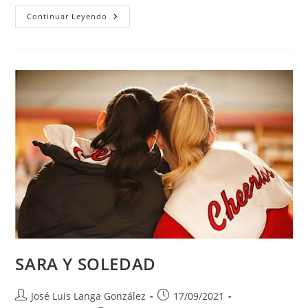
Escuchar
Continuar Leyendo
El
Silencio.
SARA Y SOLEDAD
Autor
Publicación
José Luis Langa González
17/09/2021