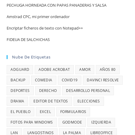
PECHUGA HORNEADA CON PAPAS PANADERAS Y SALSA
Amstrad CPC, mi primer ordenador
Encriptar ficheros de texto con Notepad++
FIDEUA DE SALCHICHAS
Nube De Etiquetas
ADGUARD
ADOBE ACROBAT
AMOR
AÑOS 80
BACKUP
COMEDIA
COVID19
DAVINCI RESOLVE
DEPORTES
DERECHO
DESARROLLO PERSONAL
DRAMA
EDITOR DE TEXTOS
ELECCIONES
EL PUEBLO
EXCEL
FORMULARIOS
FOTOS PARA WINDOWS
GODMODE
IZQUIERDA
LAN
LANGOSTINOS
LA PALMA
LIBREOFFICE