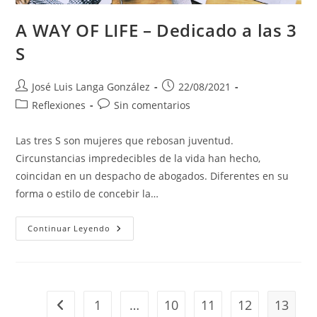
A WAY OF LIFE – Dedicado a las 3
S
Autor
Publicación
José Luis Langa González
22/08/2021
de
de
Categoría
Comentarios
Reflexiones
Sin comentarios
la
la
de
de
entrada:
entrada:
la
la
Las tres S son mujeres que rebosan juventud.
entrada:
entrada:
Circunstancias impredecibles de la vida han hecho,
coincidan en un despacho de abogados. Diferentes en su
forma o estilo de concebir la…
A
Continuar Leyendo
WAY
OF
LIFE
–
Dedicado
A
Las
1
…
10
11
12
13
Ir a la página anterior
3