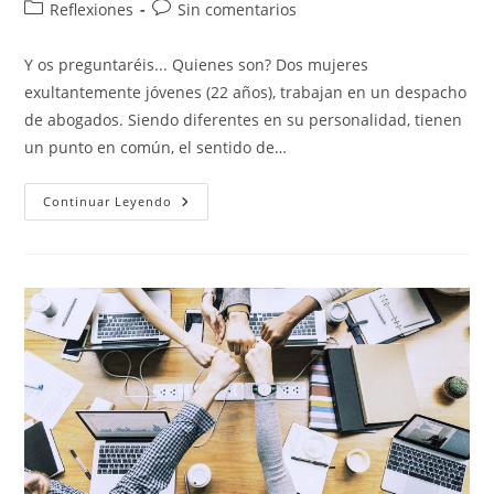
de
de
Categoría
Comentarios
Reflexiones
Sin comentarios
la
la
de
de
entrada:
entrada:
la
la
Y os preguntaréis... Quienes son? Dos mujeres
entrada:
entrada:
exultantemente jóvenes (22 años), trabajan en un despacho
de abogados. Siendo diferentes en su personalidad, tienen
un punto en común, el sentido de…
SARA
Continuar Leyendo
Y
SOLEDAD