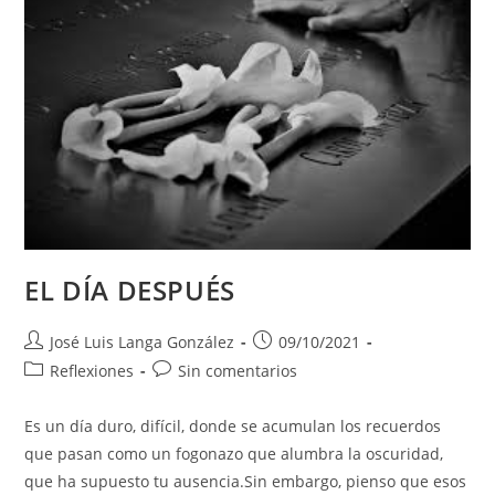
EL DÍA DESPUÉS
Autor
Publicación
José Luis Langa González
09/10/2021
de
de
Categoría
Comentarios
Reflexiones
Sin comentarios
la
la
de
de
entrada:
entrada:
la
la
Es un día duro, difícil, donde se acumulan los recuerdos
entrada:
entrada:
que pasan como un fogonazo que alumbra la oscuridad,
que ha supuesto tu ausencia.Sin embargo, pienso que esos