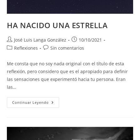
HA NACIDO UNA ESTRELLA
Autor
Publicación
José Luis Langa González
10/10/2021
de
de
Categoría
Comentarios
Reflexiones
Sin comentarios
la
la
de
de
entrada:
entrada:
la
la
Me consta que no soy nada original con el título de esta
entrada:
entrada:
reflexión, pero considero que es el apropiado para definir
las sensaciones que experimentó hacia tu persona. Eran
las…
HA
Continuar Leyendo
NACIDO
UNA
ESTRELLA