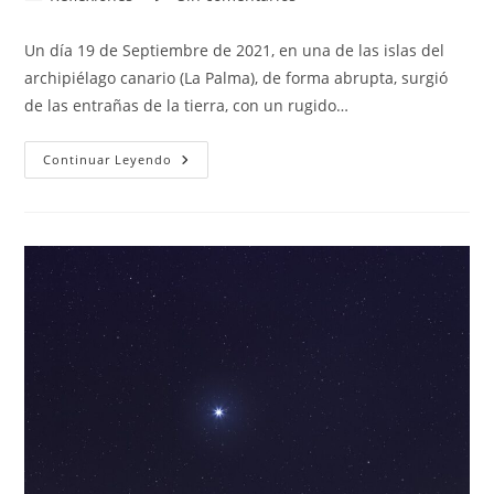
la
la
de
de
entrada:
entrada:
la
la
Un día 19 de Septiembre de 2021, en una de las islas del
entrada:
entrada:
archipiélago canario (La Palma), de forma abrupta, surgió
de las entrañas de la tierra, con un rugido…
EL
Continuar Leyendo
VOLCÁN
DE
CUMBRE
VIEJA