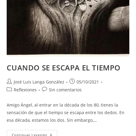
CUANDO SE ESCAPA EL TIEMPO
Autor
Publicación
José Luis Langa González
05/10/2021
de
de
Categoría
Comentarios
Reflexiones
Sin comentarios
la
la
de
de
entrada:
entrada:
la
la
Amigo Ángel, al entrar en la década de los 80, tienes la
entrada:
entrada:
sensación de que el tiempo se escapa entre los dedos. En
esa década, estamos los dos. Sin embargo,…
CUANDO
Continuar Leyendo