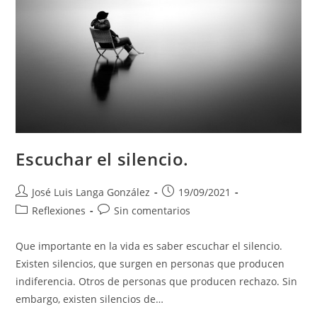
Escuchar el silencio.
Autor
Publicación
José Luis Langa González
19/09/2021
de
de
Categoría
Comentarios
Reflexiones
Sin comentarios
la
la
de
de
entrada:
entrada:
la
la
Que importante en la vida es saber escuchar el silencio.
entrada:
entrada:
Existen silencios, que surgen en personas que producen
indiferencia. Otros de personas que producen rechazo. Sin
embargo, existen silencios de…