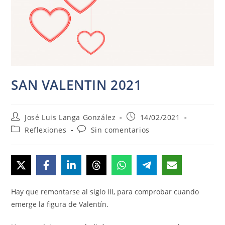
SAN VALENTIN 2021
Autor
Publicación
José Luis Langa González
14/02/2021
de
de
Categoría
Comentarios
Reflexiones
Sin comentarios
la
la
de
de
entrada:
entrada:
la
la
entrada:
entrada:
Hay que remontarse al siglo III, para comprobar cuando
emerge la figura de Valentín.