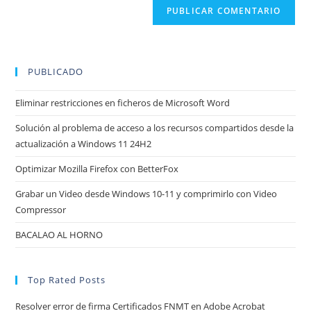
para
electrónico
de
comentar
para
tu
comentar
web
(opcional)
PUBLICADO
Eliminar restricciones en ficheros de Microsoft Word
Solución al problema de acceso a los recursos compartidos desde la
actualización a Windows 11 24H2
Optimizar Mozilla Firefox con BetterFox
Grabar un Video desde Windows 10-11 y comprimirlo con Video
Compressor
BACALAO AL HORNO
Top Rated Posts
Resolver error de firma Certificados FNMT en Adobe Acrobat