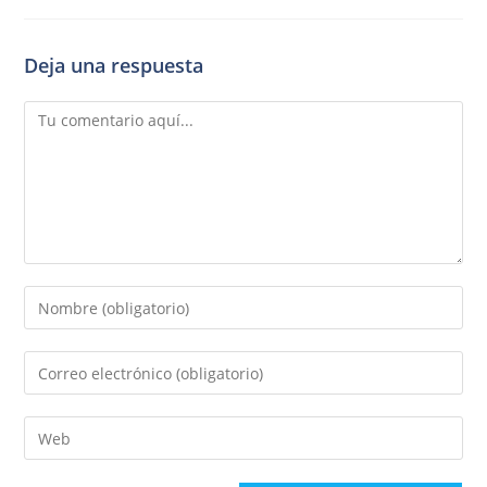
Deja una respuesta
Comentario
Introduce
tu
nombre
Introduce
o
tu
nombre
dirección
Introduce
de
de
la
usuario
correo
URL