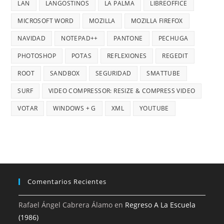
LAN
LANGOSTINOS
LA PALMA
LIBREOFFICE
MICROSOFT WORD
MOZILLA
MOZILLA FIREFOX
NAVIDAD
NOTEPAD++
PANTONE
PECHUGA
PHOTOSHOP
POTAS
REFLEXIONES
REGEDIT
ROOT
SANDBOX
SEGURIDAD
SMATTUBE
SURF
VIDEO COMPRESSOR: RESIZE & COMPRESS VIDEO
VOTAR
WINDOWS + G
XML
YOUTUBE
Comentarios Recientes
Rafael Ángel Cabrera Álamo
en
Regreso A La Escuela
(1986)