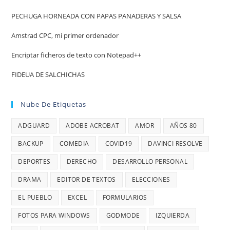
PECHUGA HORNEADA CON PAPAS PANADERAS Y SALSA
Amstrad CPC, mi primer ordenador
Encriptar ficheros de texto con Notepad++
FIDEUA DE SALCHICHAS
Nube De Etiquetas
ADGUARD
ADOBE ACROBAT
AMOR
AÑOS 80
BACKUP
COMEDIA
COVID19
DAVINCI RESOLVE
DEPORTES
DERECHO
DESARROLLO PERSONAL
DRAMA
EDITOR DE TEXTOS
ELECCIONES
EL PUEBLO
EXCEL
FORMULARIOS
FOTOS PARA WINDOWS
GODMODE
IZQUIERDA